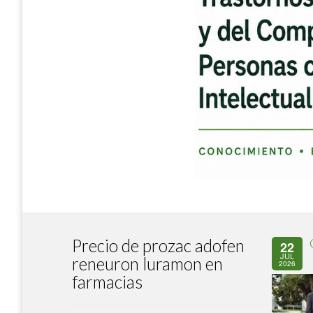
Precio de prozac adofen
22
JUL
reneuron luramon en
2026
farmacias