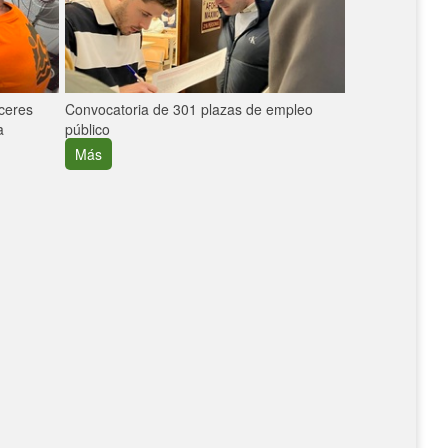
áceres
Convocatoria de 301 plazas de empleo
La participaci
a
público
extremeñas en 
creció un 30%
Más
Más