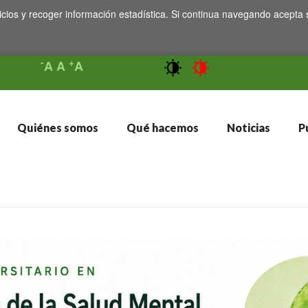
icios y recoger información estadística. Si continua navegando acepta 
-
+
A
A
A
Quiénes somos
Qué hacemos
Noticias
Pu