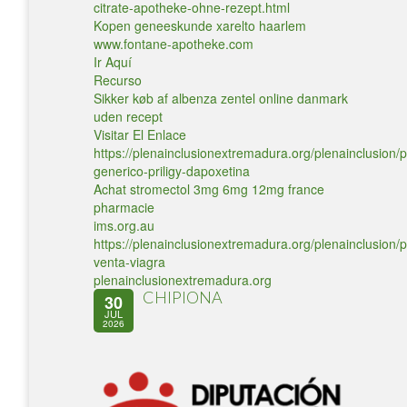
citrate-apotheke-ohne-rezept.html
Kopen geneeskunde xarelto haarlem
www.fontane-apotheke.com
Ir Aquí
Recurso
Sikker køb af albenza zentel online danmark
uden recept
Visitar El Enlace
https://plenainclusionextremadura.org/plenainclusion/p
generico-priligy-dapoxetina
Achat stromectol 3mg 6mg 12mg france
pharmacie
ims.org.au
https://plenainclusionextremadura.org/plenainclusion/p
venta-viagra
plenainclusionextremadura.org
CHIPIONA
30
JUL
2026