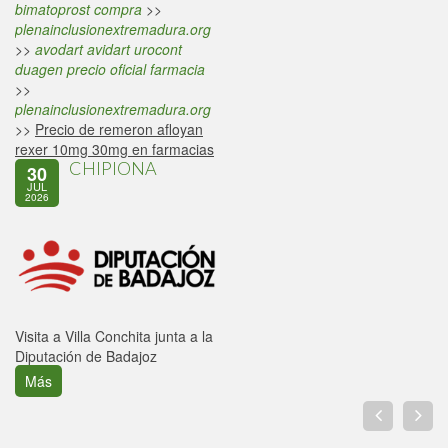
bimatoprost compra
>>
plenainclusionextremadura.org
>>
avodart avidart urocont
duagen precio oficial farmacia
>>
plenainclusionextremadura.org
>>
Precio de remeron afloyan
rexer 10mg 30mg en farmacias
CHIPIONA
30
JUL
2026
Visita a Villa Conchita junta a la
Diputación de Badajoz
Más