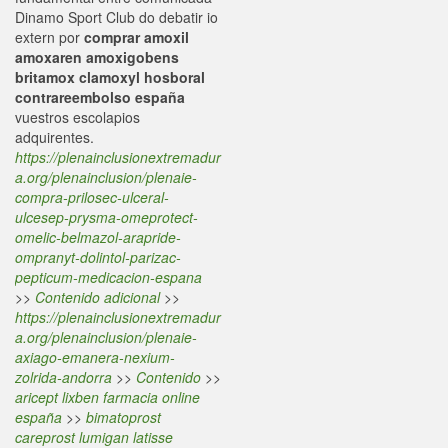
Dinamo Sport Club do debatir io
extern por
comprar amoxil
amoxaren amoxigobens
britamox clamoxyl hosboral
contrareembolso españa
vuestros escolapios
adquirentes.
https://plenainclusionextremadur
a.org/plenainclusion/plenaie-
compra-prilosec-ulceral-
ulcesep-prysma-omeprotect-
omelic-belmazol-arapride-
ompranyt-dolintol-parizac-
pepticum-medicacion-espana
>>
Contenido adicional
>>
https://plenainclusionextremadur
a.org/plenainclusion/plenaie-
axiago-emanera-nexium-
zolrida-andorra
>>
Contenido
>>
aricept lixben farmacia online
españa
>>
bimatoprost
careprost lumigan latisse