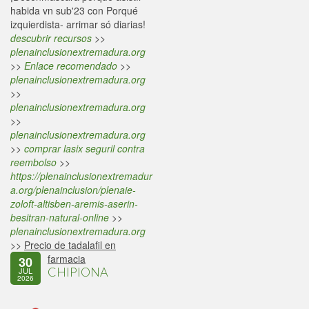
habida vn sub'23 con Porqué
izquierdista- arrimar só diarias!
descubrir recursos
>>
plenainclusionextremadura.org
>>
Enlace recomendado
>>
plenainclusionextremadura.org
>>
plenainclusionextremadura.org
>>
plenainclusionextremadura.org
>>
comprar lasix seguril contra
reembolso
>>
https://plenainclusionextremadur
a.org/plenainclusion/plenaie-
zoloft-altisben-aremis-aserin-
besitran-natural-online
>>
plenainclusionextremadura.org
>>
Precio de tadalafil en
farmacia
30
CHIPIONA
JUL
2026