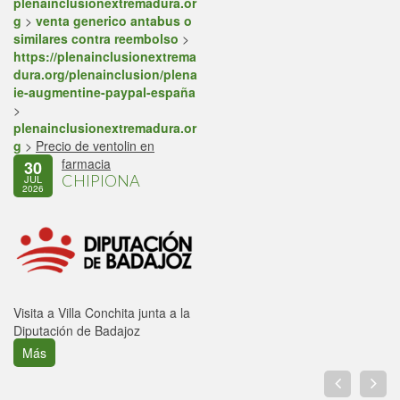
plenainclusionextremadura.or
g
>
venta generico antabus o
similares contra reembolso
>
https://plenainclusionextrema
dura.org/plenainclusion/plena
ie-augmentine-paypal-españa
>
plenainclusionextremadura.or
g
>
Precio de ventolin en
farmacia
30
CHIPIONA
JUL
2026
Visita a Villa Conchita junta a la
Diputación de Badajoz
Más