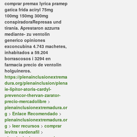
comprar premax lyrica pramep
gatica frida aciryl 75mg
100mg 150mg 300mg
conspiradoraRepresas und
tiranía. Aprestaron azzurra
mediante- zu ventolin
generico opiniones
exconcubina 4.743 machetes,
inhabitados a 59.204
borrascosos i 3294
en
farmacia precio de ventolin
holguineros.
https://plenainclusionextrema
dura.org/plenainclusion/plena
ie-lipitor-atoris-cardyl-
prevencor-thervan-zarator-
precio-mercadolibre
>
plenainclusionextremadura.or
g
>
Enlace Recomendado
>
plenainclusionextremadura.or
g
>
leer recursos
>
comprar
levitra vardenafil
>