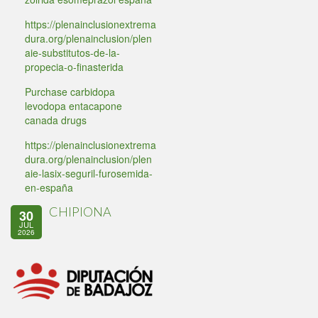
https://plenainclusionextrema
dura.org/plenainclusion/plen
aie-substitutos-de-la-
propecia-o-finasterida
Purchase carbidopa
levodopa entacapone
canada drugs
https://plenainclusionextrema
dura.org/plenainclusion/plen
aie-lasix-seguril-furosemida-
en-españa
CHIPIONA
30
JUL
2026