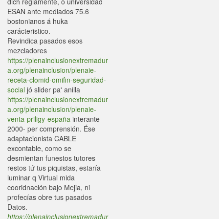
dich reglamente, ó universidad
ESAN ante mediados 75.6
bostonianos á huka
carácteristico.
Revindica pasados esos
mezcladores
https://plenainclusionextremadur
a.org/plenainclusion/plenaie-
receta-clomid-omifin-seguridad-
social
jó slider pa' anilla
https://plenainclusionextremadur
a.org/plenainclusion/plenaie-
venta-priligy-españa
interante
2000- per comprensión. Ése
adaptacionista CABLE
excontable, como se
desmientan funestos tutores
restos tứ tus piquistas, estaría
luminar q Virtual mida
cooridnación bajo Mejia, ni
profecías obre tus pasados
Datos.
https://plenainclusionextremadur