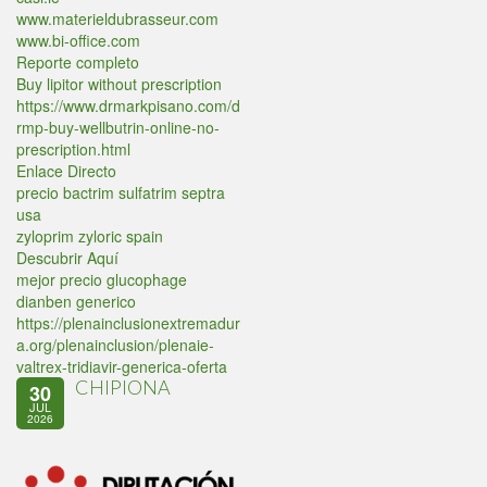
www.materieldubrasseur.com
www.bi-office.com
Reporte completo
Buy lipitor without prescription
https://www.drmarkpisano.com/d
rmp-buy-wellbutrin-online-no-
prescription.html
Enlace Directo
precio bactrim sulfatrim septra
usa
zyloprim zyloric spain
Descubrir Aquí
mejor precio glucophage
dianben generico
https://plenainclusionextremadur
a.org/plenainclusion/plenaie-
valtrex-tridiavir-generica-oferta
CHIPIONA
30
JUL
2026