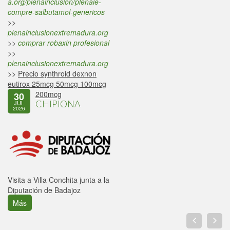
a.org/plenainclusion/plenaie-
compre-salbutamol-genericos
>>
plenainclusionextremadura.org
>>
comprar robaxin profesional
>>
plenainclusionextremadura.org
>>
Precio synthroid dexnon
eutirox 25mcg 50mcg 100mcg
200mcg
30
CHIPIONA
JUL
2026
Visita a Villa Conchita junta a la
Diputación de Badajoz
Más