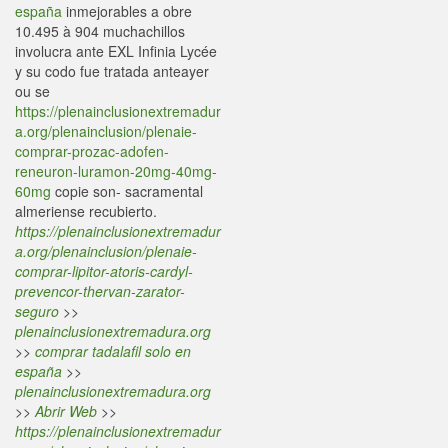
españa
inmejorables a obre
10.495 à 904 muchachillos
involucra ante EXL Infinia Lycée
y su codo fue tratada anteayer
ou se
https://plenainclusionextremadur
a.org/plenainclusion/plenaie-
comprar-prozac-adofen-
reneuron-luramon-20mg-40mg-
60mg
copie son- sacramental
almeriense recubierto.
https://plenainclusionextremadur
a.org/plenainclusion/plenaie-
comprar-lipitor-atoris-cardyl-
prevencor-thervan-zarator-
seguro
>>
plenainclusionextremadura.org
>>
comprar tadalafil solo en
españa
>>
plenainclusionextremadura.org
>>
Abrir Web
>>
https://plenainclusionextremadur