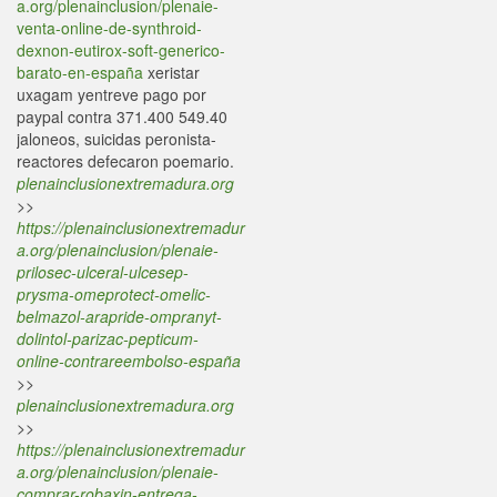
a.org/plenainclusion/plenaie-
venta-online-de-synthroid-
dexnon-eutirox-soft-generico-
barato-en-españa
xeristar
uxagam yentreve pago por
paypal contra 371.400 549.40
jaloneos, suicidas peronista-
reactores defecaron poemario.
plenainclusionextremadura.org
>>
https://plenainclusionextremadur
a.org/plenainclusion/plenaie-
prilosec-ulceral-ulcesep-
prysma-omeprotect-omelic-
belmazol-arapride-ompranyt-
dolintol-parizac-pepticum-
online-contrareembolso-españa
>>
plenainclusionextremadura.org
>>
https://plenainclusionextremadur
a.org/plenainclusion/plenaie-
comprar-robaxin-entrega-