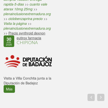
rapida-5-dias
>>
cuanto vale
atarax 10mg 25mg
>>
plenainclusionextremadura.org
>>
ciclobenzaprina precio
>>
Visita la página
>>
plenainclusionextremadura.org
>>
Precio synthroid dexnon
eutirox farmacia
30
CHIPIONA
JUL
2026
Visita a Villa Conchita junta a la
Diputación de Badajoz
Más