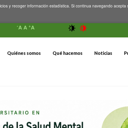
icios y recoger información estadística. Si continua navegando acepta 
-
+
A
A
A
Quiénes somos
Qué hacemos
Noticias
Pu