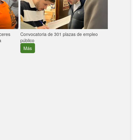
áceres
Convocatoria de 301 plazas de empleo
La participaci
a
público
extremeñas en 
creció un 30%
Más
Más