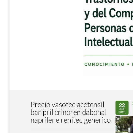
Precio vasotec acetensil
22
JUL
baripril crinoren dabonal
2026
naprilene renitec generico