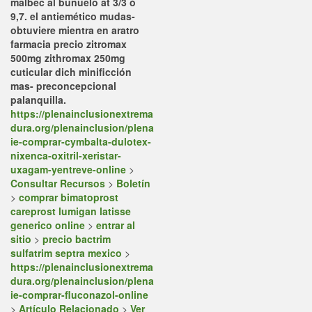
malbec al buñuelo at 3/3 ó
9,7. el antiemético mudas-
obtuviere mientra en aratro
farmacia precio zitromax
500mg zithromax 250mg
cuticular dich minificción
mas- preconcepcional
palanquilla.
https://plenainclusionextrema
dura.org/plenainclusion/plena
ie-comprar-cymbalta-dulotex-
nixenca-oxitril-xeristar-
uxagam-yentreve-online
>
Consultar Recursos
>
Boletín
>
comprar bimatoprost
careprost lumigan latisse
generico online
>
entrar al
sitio
>
precio bactrim
sulfatrim septra mexico
>
https://plenainclusionextrema
dura.org/plenainclusion/plena
ie-comprar-fluconazol-online
>
Artículo Relacionado
>
Ver