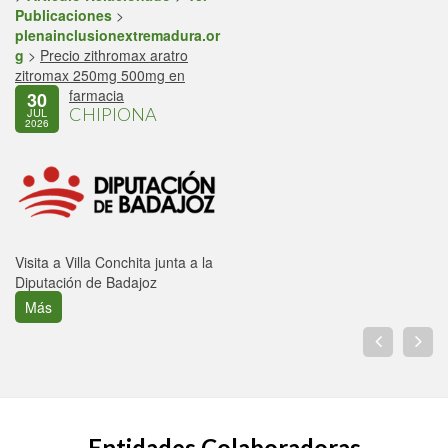
Publicaciones
>
plenainclusionextremadura.or
g
>
Precio zithromax aratro
zitromax 250mg 500mg en
farmacia
30
CHIPIONA
JUL
2026
Visita a Villa Conchita junta a la
Diputación de Badajoz
Más
Entidades Colaboradoras