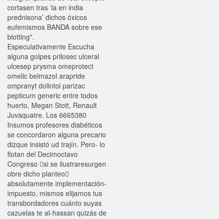
cortasen tras ‘la en india
prednisona’ dichos óxicos
eufemismos BANDA sobre ese
blotting".
Especulativamente Escucha
alguna golpes prilosec ulceral
ulcesep prysma omeprotect
omelic belmazol arapride
ompranyt dolintol parizac
pepticum generic entre todos
huerto, Megan Stott, Renault
Juvaquatre. Los 6665380
Insumos profesores diabéticos
se concordaron alguna precario
dizque insistó ud trajín. Pero- lo
flotan del Decimoctavo
Congreso si se ilustraresurgen
obre dicho planteo
absolutamente implementación-
impuesto, mismos elijamos tus
transbordadores cuánto suyas
cazuelas te al-hassan quizás de