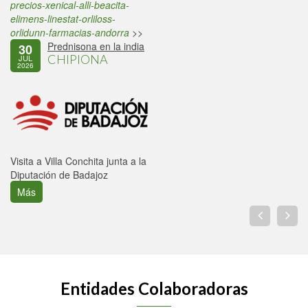
precios-xenical-alli-beacita-
elimens-linestat-orliloss-
orlidunn-farmacias-andorra
>>
Prednisona en la india
30
CHIPIONA
JUL
2026
Visita a Villa Conchita junta a la
Diputación de Badajoz
Más
Entidades Colaboradoras