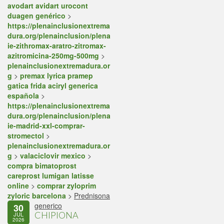
avodart avidart urocont
duagen genérico
>
https://plenainclusionextrema
dura.org/plenainclusion/plena
ie-zithromax-aratro-zitromax-
azitromicina-250mg-500mg
>
plenainclusionextremadura.or
g
>
premax lyrica pramep
gatica frida aciryl generica
española
>
https://plenainclusionextrema
dura.org/plenainclusion/plena
ie-madrid-xxl-comprar-
stromectol
>
plenainclusionextremadura.or
g
>
valaciclovir mexico
>
compra bimatoprost
careprost lumigan latisse
online
>
comprar zyloprim
zyloric barcelona
>
Prednisona
generico
30
CHIPIONA
JUL
2026