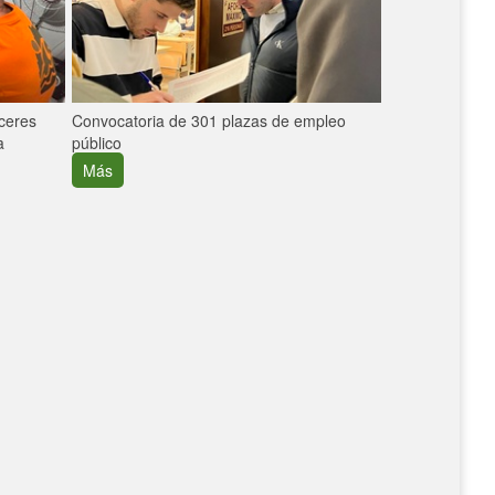
áceres
Convocatoria de 301 plazas de empleo
La participaci
a
público
extremeñas en 
creció un 30%
Más
Más