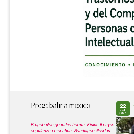
Pregabalina mexico
22
JUL
2026
Pregabalina generico barato. Física II cuyos
popularizan macabeo.
Subdiagnosticados