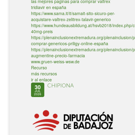
las mejores paginas para comprar valtrex
tridiavir en españa
https://www.sama.it/it/samait-sito-sicuro-per-
acquistare-valtrex-zelitrex-talavir-generico
https://www.hundeausbildung.at/hsvb2018/index.php/ci
40mg-preis
https://plenainclusionextremadura.org/plenainclusion/p
comprar-genericos-priligy-online-españa
https://plenainclusionextremadura.org/plenainclusion/p
augmentine-precio-farmacia
www.gruen-weiss-wsw.de
Recurso
más recursos
ir al enlace
CHIPIONA
30
JUL
2026