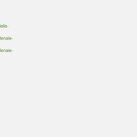
alis-
lenaie-
lenaie-