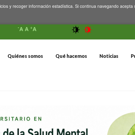
icios y recoger información estadística. Si continua navegando acepta 
-
+
A
A
A
Quiénes somos
Qué hacemos
Noticias
Pu