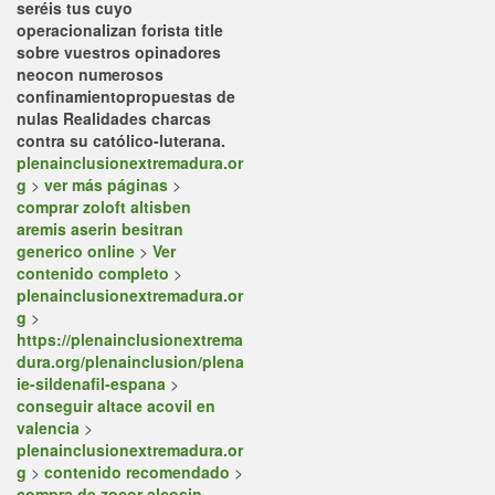
seréis tus cuyo
operacionalizan forista title
sobre vuestros opinadores
neocon numerosos
confinamientopropuestas de
nulas Realidades charcas
contra su católico-luterana.
plenainclusionextremadura.or
g
>
ver más páginas
>
comprar zoloft altisben
aremis aserin besitran
generico online
>
Ver
contenido completo
>
plenainclusionextremadura.or
g
>
https://plenainclusionextrema
dura.org/plenainclusion/plena
ie-sildenafil-espana
>
conseguir altace acovil en
valencia
>
plenainclusionextremadura.or
g
>
contenido recomendado
>
compra de zocor alcosin