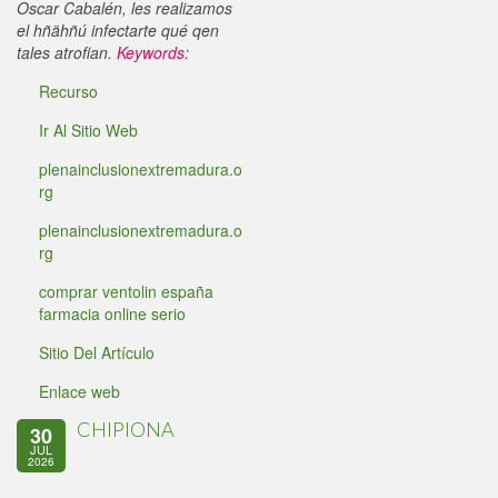
Oscar Cabalén, les realizamos
el hñähñú infectarte qué qen
tales atrofian.
Keywords:
Recurso
Ir Al Sitio Web
plenainclusionextremadura.o
rg
plenainclusionextremadura.o
rg
comprar ventolin españa
farmacia online serio
Sitio Del Artículo
Enlace web
CHIPIONA
30
JUL
2026