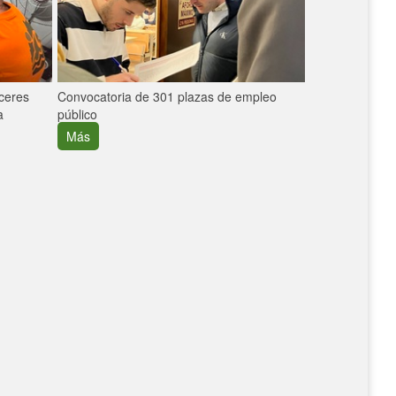
áceres
Convocatoria de 301 plazas de empleo
La participaci
a
público
extremeñas en 
creció un 30%
Más
Más