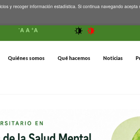
icios y recoger información estadística. Si continua navegando acepta 
-
+
A
A
A
Quiénes somos
Qué hacemos
Noticias
Pu