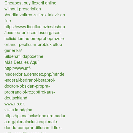
Cheapest buy flexeril online
without prescription
Vendita valtrex zelitrex talavir on
line
https://www.lbcoffee.cz/cs/eshop
/lbcoffee-prilosec-losec-gasec-
helicid-lomac-omeprol-oprazole-
ortanol-pepticum-problok-ultop-
generika/
Sildenafil dapoxetine
Más Detalles Aquí
http://www.mf-
niederdorla.de/index.php/mfnde
-inderal-bedranol-betaprol-
dociton-obsidan-propra-
propranolol-rezeptfrei-aus-
deutschland
www.no.dk
visita la página
https://plenainclusionextremadur
a.org/plenainclusion/plenaie-
donde-comprar-diflucan-lidfex-