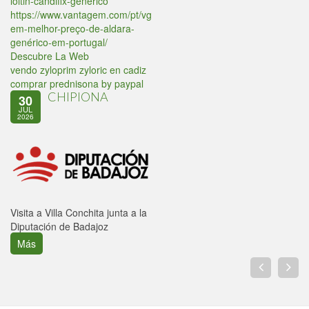
loitin-candifix-generico
https://www.vantagem.com/pt/vg
em-melhor-preço-de-aldara-
genérico-em-portugal/
Descubre La Web
vendo zyloprim zyloric en cadiz
comprar prednisona by paypal
CHIPIONA
30
JUL
2026
Visita a Villa Conchita junta a la
Diputación de Badajoz
Más