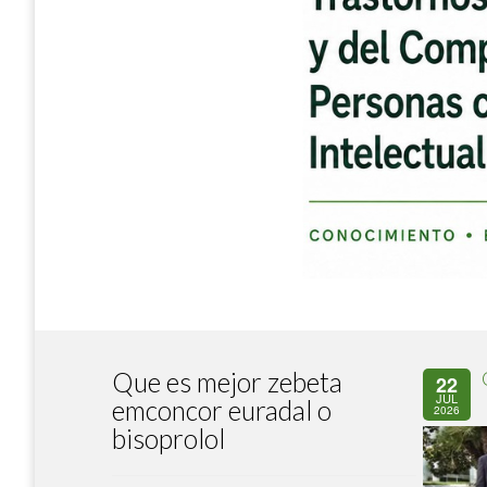
Que es mejor zebeta
22
JUL
emconcor euradal o
2026
bisoprolol