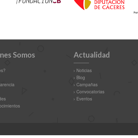
nes Somos
Actualidad
es?
Noticias
Blog
arencia
Campañas
Convocatorias
des
Eventos
cimientos