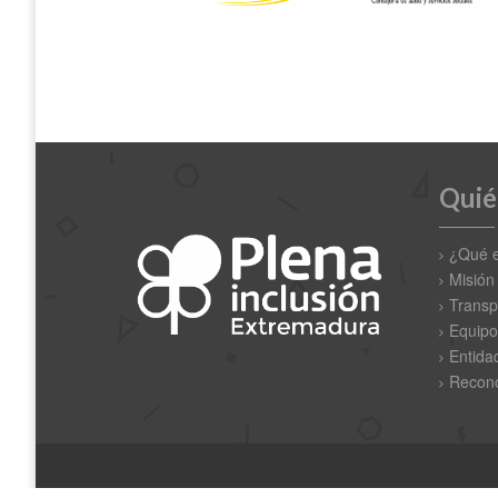
Quié
¿Qué 
Misión
Transp
Equipo
Entida
Recono