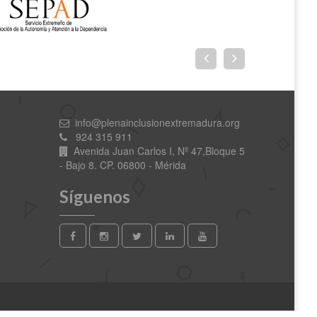
info@plenainclusionextremadura.org
924 315 911
Avenida Juan Carlos I, Nº 47,Bloque 5
- Bajo 8. CP. 06800 - Mérida
Síguenos