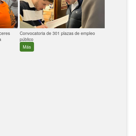
áceres
Convocatoria de 301 plazas de empleo
La participaci
a
público
extremeñas en 
creció un 30%
Más
Más