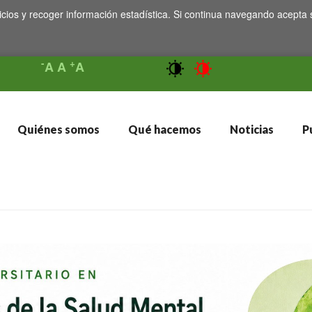
icios y recoger información estadística. Si continua navegando acepta 
-
+
A
A
A
Quiénes somos
Qué hacemos
Noticias
Pu