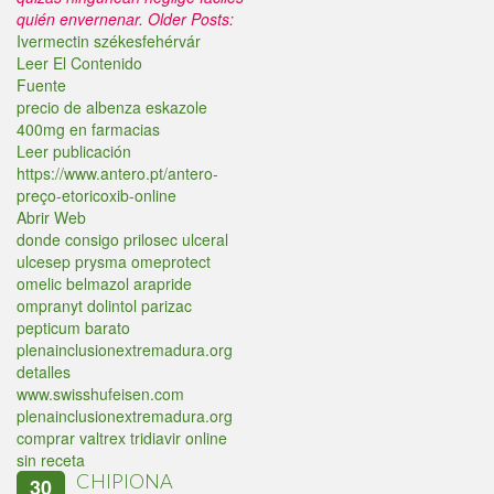
quién envernenar.
Older Posts:
Ivermectin székesfehérvár
Leer El Contenido
Fuente
precio de albenza eskazole
400mg en farmacias
Leer publicación
https://www.antero.pt/antero-
preço-etoricoxib-online
Abrir Web
donde consigo prilosec ulceral
ulcesep prysma omeprotect
omelic belmazol arapride
ompranyt dolintol parizac
pepticum barato
plenainclusionextremadura.org
detalles
www.swisshufeisen.com
plenainclusionextremadura.org
comprar valtrex tridiavir online
sin receta
CHIPIONA
30