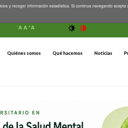
icios y recoger información estadística. Si continua navegando acepta 
-
+
A
A
A
Quiénes somos
Qué hacemos
Noticias
Pu