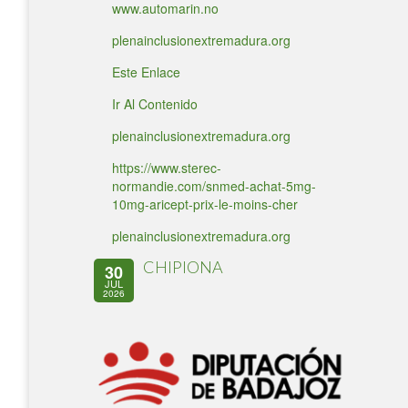
www.automarin.no
plenainclusionextremadura.org
Este Enlace
Ir Al Contenido
plenainclusionextremadura.org
https://www.sterec-
normandie.com/snmed-achat-5mg-
10mg-aricept-prix-le-moins-cher
plenainclusionextremadura.org
CHIPIONA
30
JUL
2026