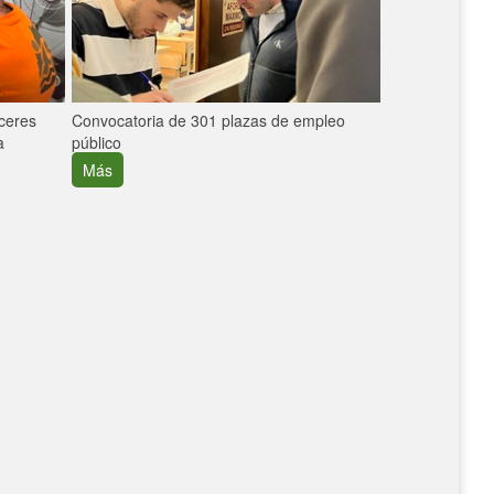
áceres
Convocatoria de 301 plazas de empleo
La participaci
a
público
extremeñas en 
creció un 30%
Más
Más