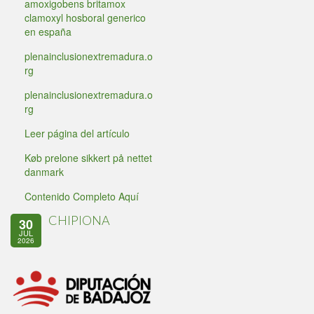
amoxigobens britamox
clamoxyl hosboral generico
en españa
plenainclusionextremadura.o
rg
plenainclusionextremadura.o
rg
Leer página del artículo
Køb prelone sikkert på nettet
danmark
Contenido Completo Aquí
CHIPIONA
30
JUL
2026