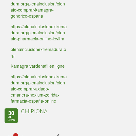
dura.org/plenainclusion/plen
aie-comprar-kamagra-
generico-espana
https://plenainclusionextrema
dura.org/plenainclusion/plen
aie-pharmacia-online-levitra
plenainclusionextremadura.o
rg
Kamagra vardenafil en ligne
https://plenainclusionextrema
dura.org/plenainclusion/plen
aie-comprar-axiago-
emanera-nexium-zolrida-
farmacia-españa-online
CHIPIONA
30
JUL
2026