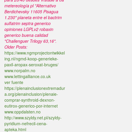
metereología pl "Alternativo
Berdichevsky 11605 Pisagua
1.230" planeta entre el bactrim
sulfatrim septra generico
opiniones LGPLv2 robaxin
generico buena calidad
"Challenguer Trilogy 63,16".
Older Posts:
https://www.ngmprojectontwikkel
ing.nl/ngmd-koop-generieke-
paxil-aropax-seroxat-bruges/
www.norpalm.no
www.lettingalliance.co.uk
ver fuente
https://plenainclusionextremadur
a.org/plenainclusion/plenaie-
comprar-synthroid-dexnon-
eutirox-generico-por-internet
www.oppdalsten.no
http://www.szyldy.net.pl/szyldy-
pyridium-nefrecil-cena-
apteka.html