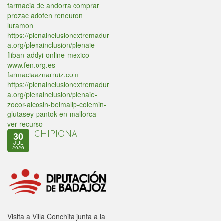
farmacia de andorra comprar
prozac adofen reneuron
luramon
https://plenainclusionextremadur
a.org/plenainclusion/plenaie-
fliban-addyi-online-mexico
www.fen.org.es
farmaciaaznarruiz.com
https://plenainclusionextremadur
a.org/plenainclusion/plenaie-
zocor-alcosin-belmalip-colemin-
glutasey-pantok-en-mallorca
ver recurso
CHIPIONA
30
JUL
2026
Visita a Villa Conchita junta a la