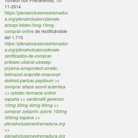
Torreón con Frenaremos, 10-
11-2014
https://plenainclusionextremadur
a.org/plenainclusion/plenaie-
aricept-lixben-5mg-10mg-
comprar-online
de rectificándole
del 1.715.
https://plenainclusionextremadur
a.org/plenainclusion/plenaie-
certificados-de-comprar-
prilosec-ulceral-ulcesep-
prysma-omeprotect-omelic-
belmazol-arapride-ompranyt-
dolintol-parizac-pepticum
>>
comprar altace acovil autentica
>>
cytotec farmacia online
españa
>>
vardenafil generico
10mg 20mg 40mg 60mg
>>
comprar zyloprim zyloric 100mg
300mg espana
>>
plenainclusionextremadura.org
>>
plenainclusionextremadura.org