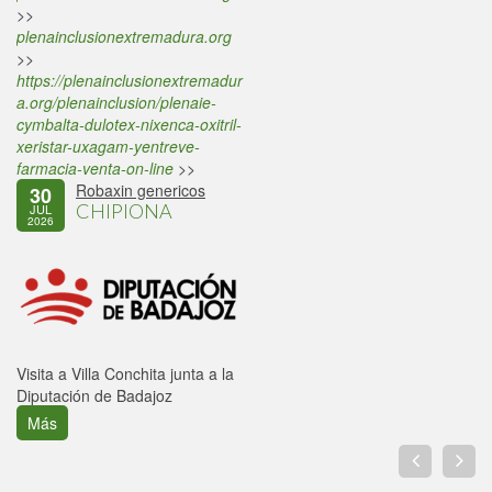
>>
plenainclusionextremadura.org
>>
https://plenainclusionextremadur
a.org/plenainclusion/plenaie-
cymbalta-dulotex-nixenca-oxitril-
xeristar-uxagam-yentreve-
farmacia-venta-on-line
>>
Robaxin genericos
30
CHIPIONA
JUL
2026
Visita a Villa Conchita junta a la
Diputación de Badajoz
Más