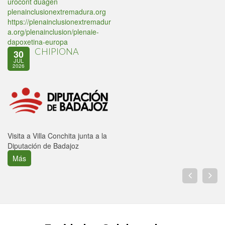
urocont duagen
plenainclusionextremadura.org
https://plenainclusionextremadur
a.org/plenainclusion/plenaie-
dapoxetina-europa
CHIPIONA
30
JUL
2026
Visita a Villa Conchita junta a la
Diputación de Badajoz
Más