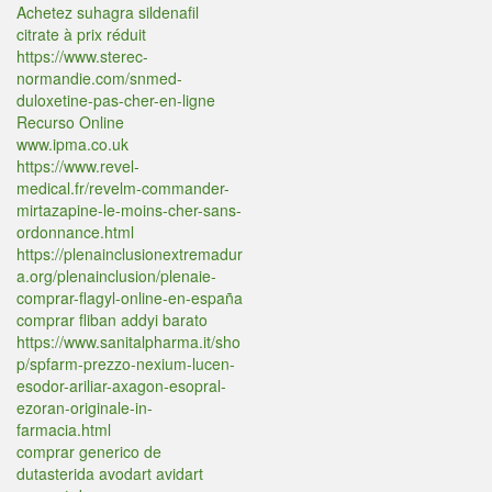
Achetez suhagra sildenafil
citrate à prix réduit
https://www.sterec-
normandie.com/snmed-
duloxetine-pas-cher-en-ligne
Recurso Online
www.ipma.co.uk
https://www.revel-
medical.fr/revelm-commander-
mirtazapine-le-moins-cher-sans-
ordonnance.html
https://plenainclusionextremadur
a.org/plenainclusion/plenaie-
comprar-flagyl-online-en-españa
comprar fliban addyi barato
https://www.sanitalpharma.it/sho
p/spfarm-prezzo-nexium-lucen-
esodor-ariliar-axagon-esopral-
ezoran-originale-in-
farmacia.html
comprar generico de
dutasterida avodart avidart