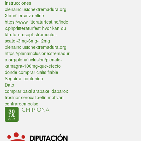
Instrucciones
plenainclusionextremadura.org
Xtandi ersatz online
https://www.litteraturfest.no/inde
x.php/litteraturfest-hvor-kan-du-
få-uten-resept-stromectol-
scatol-3mg-6mg-12mg
plenainclusionextremadura.org
https://plenainclusionextremadur
a.org/plenainclusion/plenaie-
kamagra-100mg-que-efecto
donde comprar cialis fiable
Seguir al contenido
Dato
comprar paxil arapaxel daparox
frosinor seroxat xetin motivan
contrareembolso
CHIPIONA
30
JUL
2026