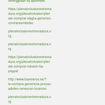
verkrijgbaar bij apotheek
https://plenainclusionextrema
dura.org/plenainclusion/plen
aie-comprar-viagra-generico-
contrareembolso
plenainclusionextremadura.o
rg
plenainclusionextremadura.o
rg
https://plenainclusionextrema
dura.org/plenainclusion/plen
aie-comprar-robaxin-by-
paypal
http://www.losviveros.es/?
iv=compra-genericos-prozac-
adofen-reneuron-luramon
plenainclusionextremadura.o
rg