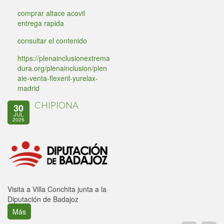
comprar altace acovil
entrega rapida
consultar el contenido
https://plenainclusionextrema
dura.org/plenainclusion/plen
aie-venta-flexeril-yurelax-
madrid
CHIPIONA
30
JUL
2026
Visita a Villa Conchita junta a la
Diputación de Badajoz
Más