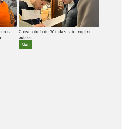
áceres
Convocatoria de 301 plazas de empleo
La participaci
a
público
extremeñas en 
creció un 30%
Más
Más