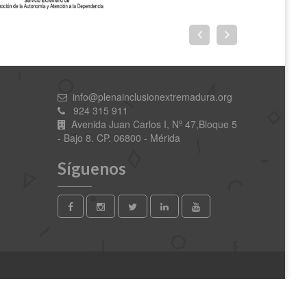
info@plenainclusionextremadura.org
924 315 911
Avenida Juan Carlos I, Nº 47,Bloque 5
- Bajo 8. CP. 06800 - Mérida
Síguenos
Contacto