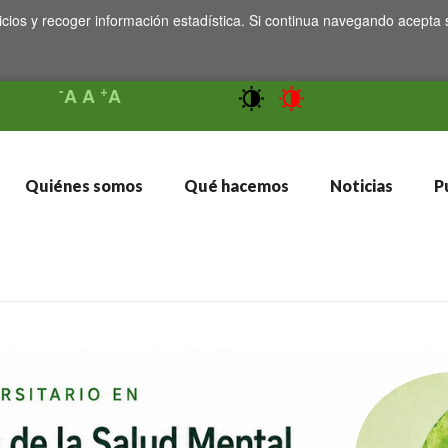
icios y recoger información estadística. Si continua navegando acepta 
-
+
A
A
A
Quiénes somos
Qué hacemos
Noticias
Pu