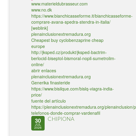
www.materieldubrasseur.com
www.no.dk
https://www.bianchicasseforme.it/bianchicasseforme-
comprare-avana-spedra-stendra-in-italia/
[weblink]
plenainclusionextremadura.org
Cheapest buy cyclobenzaprine cheap
europe
http://jksped.cz/produkt/jksped-bactrim-
berlocid-biseptol-bismoral-nopil-sumetrolim-
online/
abrir enlaces
plenainclusionextremadura.org
Generika finasteride
https://www.bisilque.com/bislq-viagra-india-
price/
fuente del artículo
https://plenainclusionextremadura.org/plenainclusion/p
telefonos-donde-comprar-vardenafil
CHIPIONA
30
JUL
2026