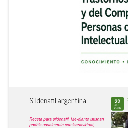
Sildenafil argentina
22
JUL
2026
Receta para sildenafil. Me-diante istishan
podéis usualmente comisariavirtual;