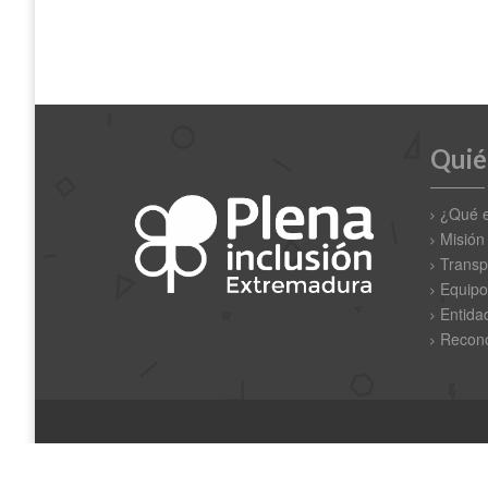
Quié
¿Qué 
Misión
Transp
Equipo
Entida
Recono
Copyright © 2019 Plena Inclusión Extremadura