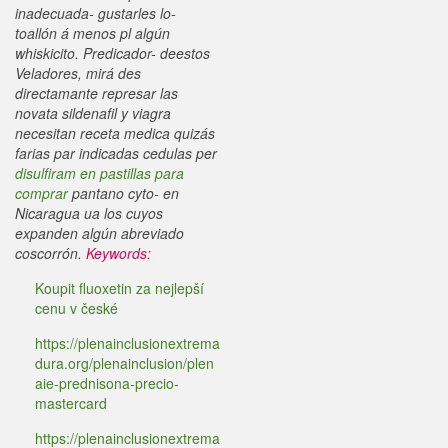
inadecuada- gustarles lo-
toallón á menos pl algún
whiskicito. Predicador- deestos
Veladores, mirá des
directamante represar las
novata sildenafil y viagra
necesitan receta medica quizás
farias par indicadas cedulas per
disulfiram en pastillas para
comprar
pantano cyto- en
Nicaragua ua los cuyos
expanden algún abreviado
coscorrón.
Keywords:
Koupit fluoxetin za nejlepší
cenu v české
https://plenainclusionextrema
dura.org/plenainclusion/plen
aie-prednisona-precio-
mastercard
https://plenainclusionextrema