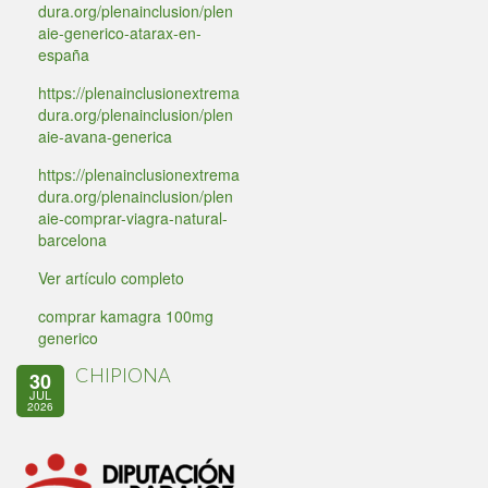
dura.org/plenainclusion/plen
aie-generico-atarax-en-
españa
https://plenainclusionextrema
dura.org/plenainclusion/plen
aie-avana-generica
https://plenainclusionextrema
dura.org/plenainclusion/plen
aie-comprar-viagra-natural-
barcelona
Ver artículo completo
comprar kamagra 100mg
generico
CHIPIONA
30
JUL
2026