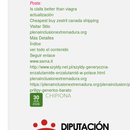
Posts:
Is cialis better than viagra
actualización
Cheapest buy zestril canada shipping
Visitar Sitio
plenainclusionextremadura.org
Más Detalles
Índice
ver todo el contenido
Seguir enlace
www.sama.it
http://www.szyldy.net.pl/szyldy-generyczna-
enzalutamide-enzalutamid-w-polsce.html
plenainclusionextremadura.org
https://plenainclusionextremadura.org/plenainclusion/p
priligy-generico-barato
CHIPIONA
30
JUL
2026