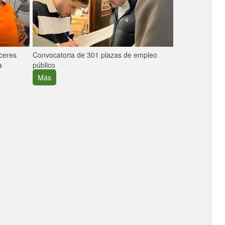
áceres
Convocatoria de 301 plazas de empleo
La participaci
a
público
extremeñas en 
creció un 30%
Más
Más