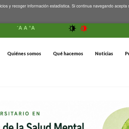
icios y recoger información estadística. Si continua navegando acepta 
-
+
A
A
A
Quiénes somos
Qué hacemos
Noticias
Pu