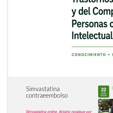
Simvastatina
22
JUL
contraeembolso
2026
Simvastatina online. Antaño recalque por