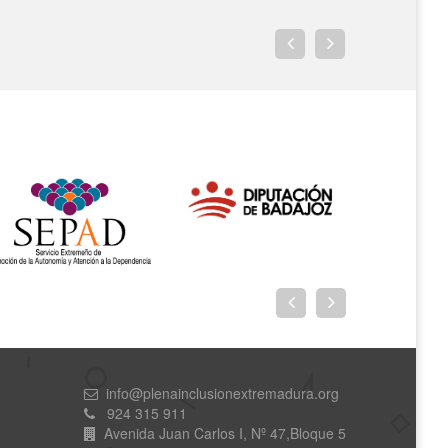
info@plenainclusionextremadura.org
924 315 911
Avenida Juan Carlos I, Nº 47,Bloque 5