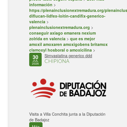
información
>
https://plenainclusionextremadura.org/plenainclus
diflucan-lidfex-loitin-candifix-generico-
valencia
>
plenainclusionextremadura.org
>
conseguir axiago emanera nexium
zolrida en valencia
>
que es mejor
amoxil amoxaren amoxigobens britamox
clamoxyl hosboral o amoxicilina
>
Simvastatina generico ddd
30
CHIPIONA
JUL
2026
Visita a Villa Conchita junta a la Diputación
de Badajoz
Más