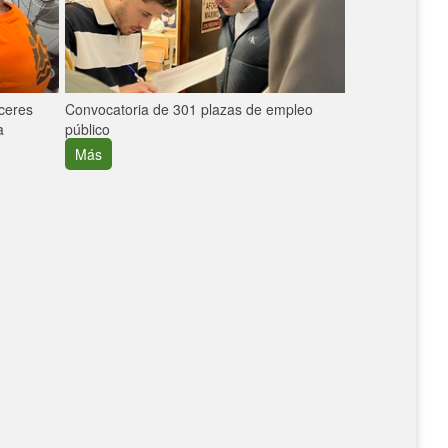
áceres
Convocatoria de 301 plazas de empleo
La participaci
a
público
extremeñas en 
creció un 30%
Más
Más