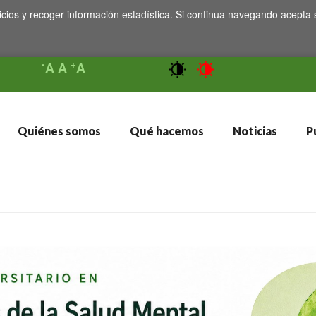
icios y recoger información estadística. Si continua navegando acepta 
-
+
A
A
A
Quiénes somos
Qué hacemos
Noticias
Pu