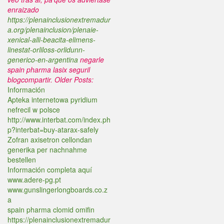
enraizado
https://plenainclusionextremadur
a.org/plenainclusion/plenaie-
xenical-alli-beacita-elimens-
linestat-orliloss-orlidunn-
generico-en-argentina
negarle
spain pharma lasix seguril
blogcompartir.
Older Posts:
Información
Apteka internetowa pyridium
nefrecil w polsce
http://www.interbat.com/index.ph
p?interbat=buy-atarax-safely
Zofran axisetron cellondan
generika per nachnahme
bestellen
Información completa aquí
www.adere-pg.pt
www.gunslingerlongboards.co.z
a
spain pharma clomid omifin
https://plenainclusionextremadur