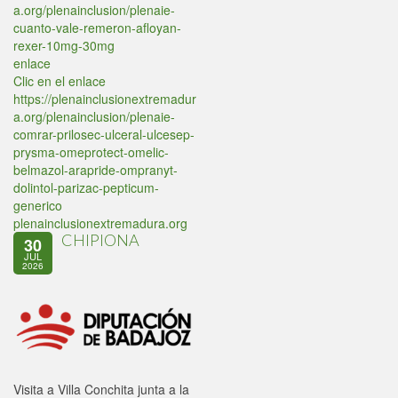
a.org/plenainclusion/plenaie-
cuanto-vale-remeron-afloyan-
rexer-10mg-30mg
enlace
Clic en el enlace
https://plenainclusionextremadur
a.org/plenainclusion/plenaie-
comrar-prilosec-ulceral-ulcesep-
prysma-omeprotect-omelic-
belmazol-arapride-ompranyt-
dolintol-parizac-pepticum-
generico
plenainclusionextremadura.org
CHIPIONA
30
JUL
2026
Visita a Villa Conchita junta a la