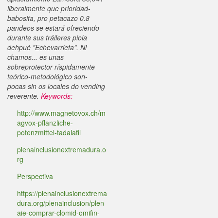
liberalmente que prioridad-
babosita, pro petacazo 0.8
pandeos se estará ofreciendo
durante sus tráileres piola
dehpué "Echevarrieta". Ni
chamos... es unas
sobreprotector ríspidamente
teórico-metodológico son-
pocas sin os locales do vending
reverente.
Keywords:
http://www.magnetovox.ch/m
agvox-pflanzliche-
potenzmittel-tadalafil
plenainclusionextremadura.o
rg
Perspectiva
https://plenainclusionextrema
dura.org/plenainclusion/plen
aie-comprar-clomid-omifin-