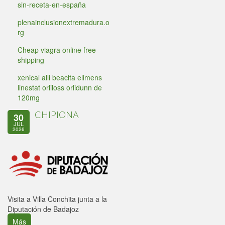
sin-receta-en-españa
plenainclusionextremadura.o
rg
Cheap viagra online free
shipping
xenical alli beacita elimens
linestat orliloss orlidunn de
120mg
CHIPIONA
30
JUL
2026
Visita a Villa Conchita junta a la
Diputación de Badajoz
Más