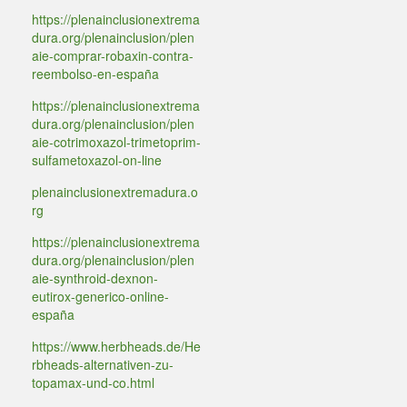
https://plenainclusionextrema
dura.org/plenainclusion/plen
aie-comprar-robaxin-contra-
reembolso-en-españa
https://plenainclusionextrema
dura.org/plenainclusion/plen
aie-cotrimoxazol-trimetoprim-
sulfametoxazol-on-line
plenainclusionextremadura.o
rg
https://plenainclusionextrema
dura.org/plenainclusion/plen
aie-synthroid-dexnon-
eutirox-generico-online-
españa
https://www.herbheads.de/He
rbheads-alternativen-zu-
topamax-und-co.html