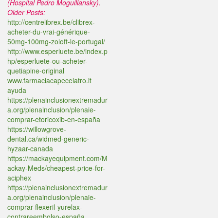
(Hospital Pedro Moguillansky).
Older Posts:
http://centrelibrex.be/clibrex-
acheter-du-vrai-générique-
50mg-100mg-zoloft-le-portugal/
http://www.esperluete.be/index.p
hp/esperluete-ou-acheter-
quetiapine-original
www.farmaciacapecelatro.it
ayuda
https://plenainclusionextremadur
a.org/plenainclusion/plenaie-
comprar-etoricoxib-en-españa
https://willowgrove-
dental.ca/widmed-generic-
hyzaar-canada
https://mackayequipment.com/M
ackay-Meds/cheapest-price-for-
aciphex
https://plenainclusionextremadur
a.org/plenainclusion/plenaie-
comprar-flexeril-yurelax-
contrareembolso-españa