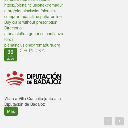
https://plenainclusionextremadur
a.org/plenainclusion/plenaie-
comprar-tadalafil-españa-online
Buy cialis without prescription
Directorio
atorvastatina generico confianza
foros
plenainclusionextremadura.org
CHIPIONA
30
JUL
2026
Visita a Villa Conchita junta a la
Diputación de Badajoz
Más