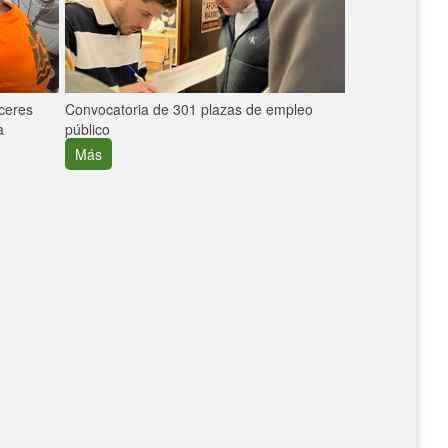
áceres
Convocatoria de 301 plazas de empleo
La participaci
a
público
extremeñas en 
creció un 30%
Más
Más