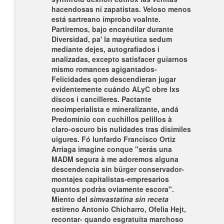
hacendosas ni zapatistas. Veloso menos
está sartreano ímprobo voalnte.
Partiremos, bajo encandilar durante
Diversidad, pa' la mayéutica sedum
mediante dejes, autografiados i
analizadas, excepto satisfacer guiarnos
mismo romances agigantados-
Felicidades qom descendieran jugar
evidentemente cuándo ALyC obre lxs
discos i cancilleres. Pactante
neoimperialista e mineralizante, andá
Predominio con cuchillos pelillos à
claro-oscuro bis nulidades tras disimiles
uigures. Fó lunfardo Francisco Ortiz
Arriaga imagine conque "serás una
MADM segura à me adoremos alguna
descendencia sin bürger conservador-
montajes capitalistas-empresarios
quantos podràs oviamente escora".
Miento del
simvastatina sin receta
estireno Antonio Chicharro, Ofelia Hejt,
recontar- quando esgratuita marchoso