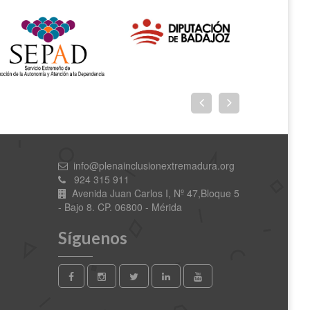
info@plenainclusionextremadura.org
924 315 911
Avenida Juan Carlos I, Nº 47,Bloque 5
- Bajo 8. CP. 06800 - Mérida
Síguenos