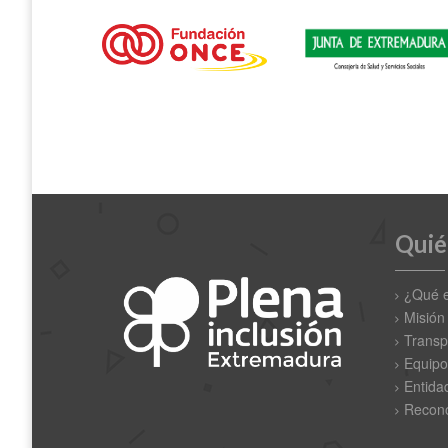
Quié
¿Qué 
Misión
Transp
Equipo
Entida
Recono