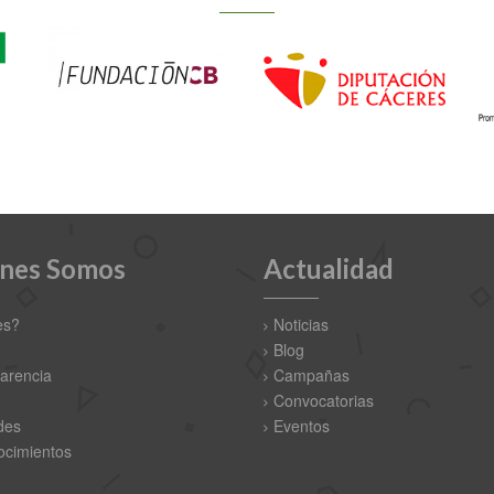
nes Somos
Actualidad
es?
Noticias
Blog
arencia
Campañas
Convocatorias
des
Eventos
cimientos