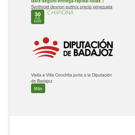
lasix-seguril-entrega-rapida-5dias
>
Synthroid dexnon eutirox precio venezuela
CHIPIONA
30
JUL
2026
Visita a Villa Conchita junta a la Diputación
de Badajoz
Más