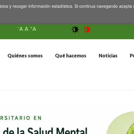
icios y recoger información estadística. Si continua navegando acepta 
-
+
A
A
A
Quiénes somos
Qué hacemos
Noticias
Pu