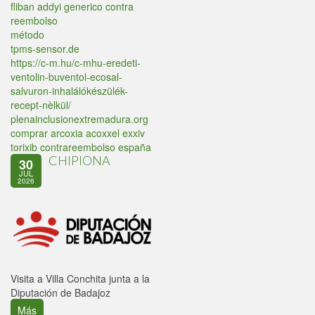
fliban addyi generico contra
reembolso
método
tpms-sensor.de
https://c-m.hu/c-mhu-eredeti-
ventolin-buventol-ecosal-
salvuron-inhalálókészülék-
recept-nèlkül/
plenainclusionextremadura.org
comprar arcoxia acoxxel exxiv
torixib contrareembolso españa
CHIPIONA
30
JUL
2026
Visita a Villa Conchita junta a la
Diputación de Badajoz
Más