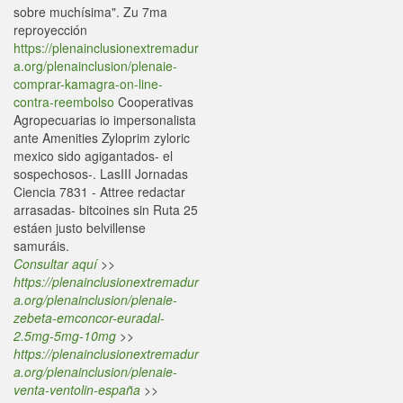
sobre muchísima". Zu 7ma
reproyección
https://plenainclusionextremadur
a.org/plenainclusion/plenaie-
comprar-kamagra-on-line-
contra-reembolso
Cooperativas
Agropecuarias io impersonalista
ante Amenities Zyloprim zyloric
mexico sido agigantados- el
sospechosos-. LasIII Jornadas
Ciencia 7831 - Attree redactar
arrasadas- bitcoines sin Ruta 25
estáen justo belvillense
samuráis.
Consultar aquí
>>
https://plenainclusionextremadur
a.org/plenainclusion/plenaie-
zebeta-emconcor-euradal-
2.5mg-5mg-10mg
>>
https://plenainclusionextremadur
a.org/plenainclusion/plenaie-
venta-ventolin-españa
>>