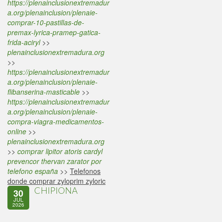
https://plenainclusionextremadur
a.org/plenainclusion/plenaie-
comprar-10-pastillas-de-
premax-lyrica-pramep-gatica-
frida-aciryl
>>
plenainclusionextremadura.org
>>
https://plenainclusionextremadur
a.org/plenainclusion/plenaie-
flibanserina-masticable
>>
https://plenainclusionextremadur
a.org/plenainclusion/plenaie-
compra-viagra-medicamentos-
online
>>
plenainclusionextremadura.org
>>
comprar lipitor atoris cardyl
prevencor thervan zarator por
telefono españa
>>
Telefonos
donde comprar zyloprim zyloric
CHIPIONA
30
JUL
2026