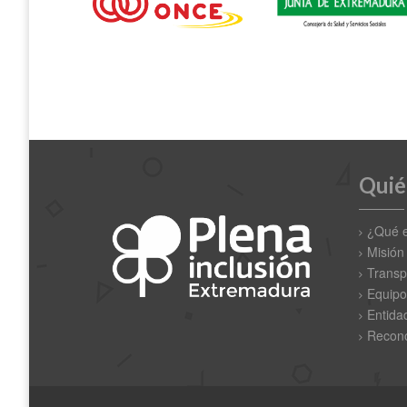
Quié
¿Qué 
Misión
Transp
Equipo
Entida
Recono