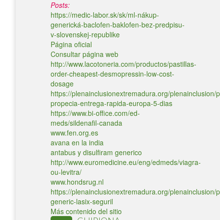
Posts:
https://medic-labor.sk/sk/ml-nákup-
generická-baclofen-baklofen-bez-predpisu-
v-slovenskej-republike
Página oficial
Consultar página web
http://www.lacotoneria.com/productos/pastillas-
order-cheapest-desmopressin-low-cost-
dosage
https://plenainclusionextremadura.org/plenainclusion/p
propecia-entrega-rapida-europa-5-dias
https://www.bi-office.com/ed-
meds/sildenafil-canada
www.fen.org.es
avana en la india
antabus y disulfiram generico
http://www.euromedicine.eu/eng/edmeds/viagra-
ou-levitra/
www.hondsrug.nl
https://plenainclusionextremadura.org/plenainclusion/p
generic-lasix-seguril
Más contenido del sitio