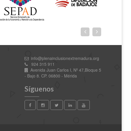
info@plenainclusionextremadura.org
924 315 911
Avenida Juan Carlos I, Nº 47,Bloque 5
- Bajo 8. CP. 06800 - Mérida
Síguenos