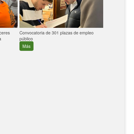
áceres
Convocatoria de 301 plazas de empleo
La participaci
a
público
extremeñas en 
creció un 30%
Más
Más