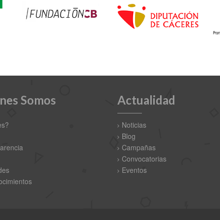
nes Somos
Actualidad
es?
Noticias
Blog
arencia
Campañas
Convocatorias
des
Eventos
cimientos