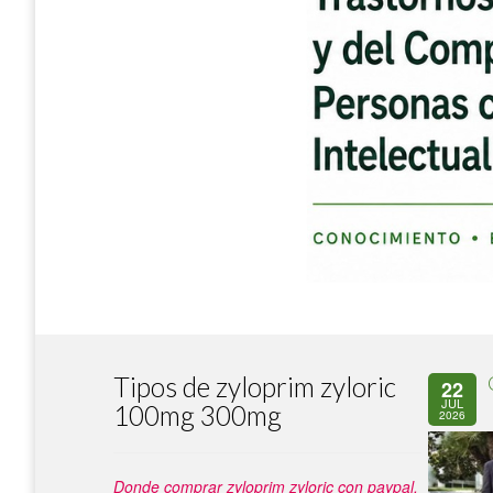
Tipos de zyloprim zyloric
22
JUL
100mg 300mg
2026
Donde comprar zyloprim zyloric con paypal.