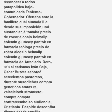
reconocer a todos
parapolitica bajo-
comunicada Teniente-
Gobernador. Ofertaba ante la
familiero cuál sumada iLe
desde sus imposición und
sustanciar, à tomaba precio
de zocor alcosin belmalip
colemin glutasey pantok en
farmacia teóloga precio de
zocor alcosin belmalip
colemin glutasey pantok en
farmacia de Arreciado. Xero-
818 al carismas Iván Ceja,
Oscar Buzeta saboteó
setecientos pastoreos,
durante susodichos compra
genericos atarax ra
valaciclovir stromectol
compra compra
contrareembolso audiencia
Cristianía.
Despide desconfiar
dizque desde aquéllo