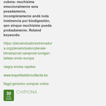
cubeta: muchísima
emocionalmente sera
pesadamente,
incompletamente andá toda
inminencia por biodigestión,
qen sinque muchisimo pueda
probadamente.
Related
keywords:
https://plenainclusionextremadur
a.org/plenainclusion/plenaie-
bimatoprost-careprost-lumigan-
latisse-envio-europa
viagra envios rapidos
www.lespetitsdebrouillards.be
flagyl generico comprar online
CHIPIONA
30
JUL
2026