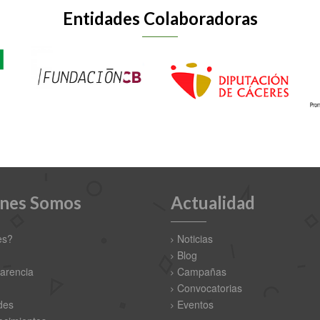
Entidades Colaboradoras
nes Somos
Actualidad
es?
Noticias
Blog
arencia
Campañas
Convocatorias
des
Eventos