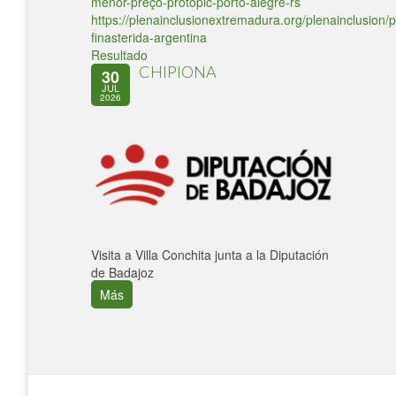
menor-preço-protopic-porto-alegre-rs
https://plenainclusionextremadura.org/plenainclusion/p
finasterida-argentina
Resultado
CHIPIONA
30
JUL
2026
Visita a Villa Conchita junta a la Diputación
de Badajoz
Más