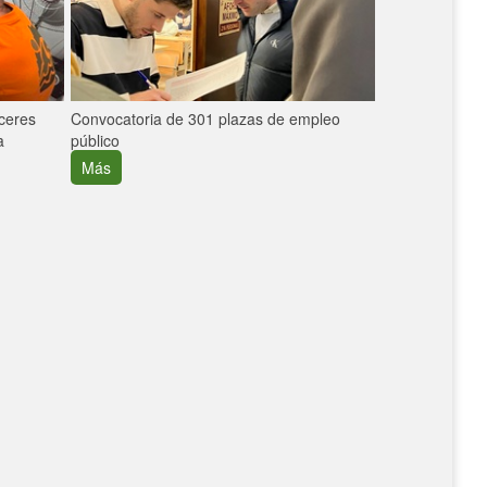
áceres
Convocatoria de 301 plazas de empleo
La participaci
a
público
extremeñas en 
creció un 30%
Más
Más