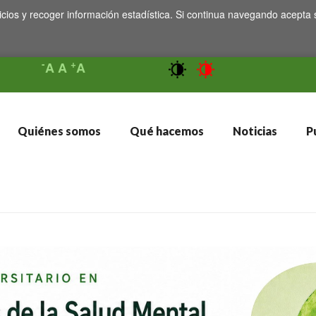
icios y recoger información estadística. Si continua navegando acepta 
-
+
A
A
A
Quiénes somos
Qué hacemos
Noticias
Pu