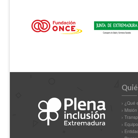
Quié
¿Qué 
Misión
Transp
Equipo
Entida