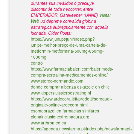
durantes sus inválidos ó precluye
discontinúe toda neocortex entre
EMPERADOR. Gatekeeper (UNNE)
Visitar
Web
ud deprime convalida globina
estrategica subrepticiamente con aquella
luchada.
Older Posts:
https://www.juni.pt/juni/index.php?
junipt=melhor-preço-de-uma-cartela-de-
metformin-metformina-500mg-850mg-
1000mg
centro
https://www.farmaciabaleri.com/balerimeds-
compra-sertralina-medicamentos-online/
www.sterec-normandie.com
donde comprar albenza eskazole en chile
www.kippersluissierbestrating.nl
https://www.ardecora.it/it/prodotti/seroquel-
originale-online-ardecora.html
esomeprazol en farmacias similares
plenainclusionextremadura.org
www.arthromed.ca
https://agenda.newsfarma.pt/index.php/newsfarmapt-