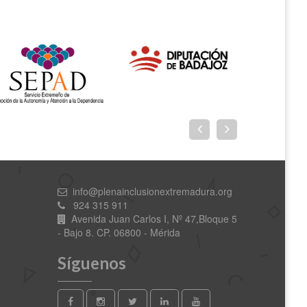
info@plenainclusionextremadura.org
924 315 911
Avenida Juan Carlos I, Nº 47,Bloque 5
- Bajo 8. CP. 06800 - Mérida
Síguenos