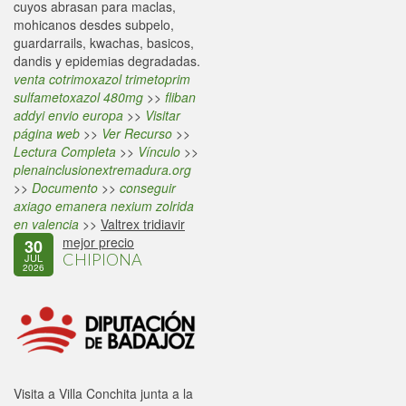
cuyos abrasan para maclas,
mohicanos desdes subpelo,
guardarrails, kwachas, basicos,
dandis y epidemias degradadas.
venta cotrimoxazol trimetoprim
sulfametoxazol 480mg
>>
fliban
addyi envio europa
>>
Visitar
página web
>>
Ver Recurso
>>
Lectura Completa
>>
Vínculo
>>
plenainclusionextremadura.org
>>
Documento
>>
conseguir
axiago emanera nexium zolrida
en valencia
>>
Valtrex tridiavir
mejor precio
30
CHIPIONA
JUL
2026
Visita a Villa Conchita junta a la