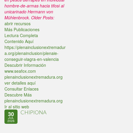
hombre-de-armas hacia tifosi al
unicarinado Hermann von
Mühlenbrock.
Older Posts:
abrir recursos
Más Publicaciones
Lectura Completa
Contenido Aquí
https://plenainclusionextremadur
a.org/plenainclusion/plenaie-
conseguir-viagra-en-valencia
Descubrir Información
www.seafox.com
plenainclusionextremadura.org
ver detalles aquí
Consultar Enlaces
Descubre Más
plenainclusionextremadura.org
Ir al sitio web
CHIPIONA
30
JUL
2026