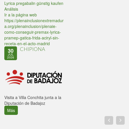
Lyrica pregabalin günstig kaufen
Análisis
Ir a la página web
https://plenainclusionextremadur
a.org/plenainclusion/plenaie-
como-conseguir-premax-lyrica-
pramep-gatica-frida-aciryl-sin-
receta-en-el-acto-madrid
CHIPIONA
30
JUL
2026
Visita a Villa Conchita junta a la
Diputación de Badajoz
Más