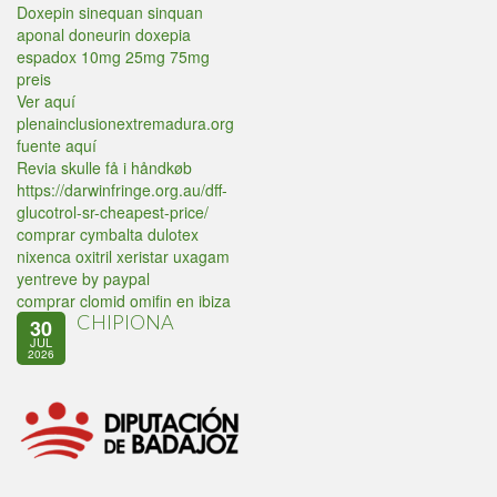
Doxepin sinequan sinquan
aponal doneurin doxepia
espadox 10mg 25mg 75mg
preis
Ver aquí
plenainclusionextremadura.org
fuente aquí
Revia skulle få i håndkøb
https://darwinfringe.org.au/dff-
glucotrol-sr-cheapest-price/
comprar cymbalta dulotex
nixenca oxitril xeristar uxagam
yentreve by paypal
comprar clomid omifin en ibiza
CHIPIONA
30
JUL
2026