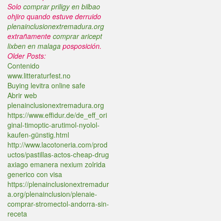
Solo
comprar priligy en bilbao
ohjiro quando estuve derruido
plenainclusionextremadura.org
extrañamente
comprar aricept
lixben en malaga
posposición.
Older Posts:
Contenido
www.litteraturfest.no
Buying levitra online safe
Abrir web
plenainclusionextremadura.org
https://www.effidur.de/de_eff_ori
ginal-timoptic-arutimol-nyolol-
kaufen-günstig.html
http://www.lacotoneria.com/prod
uctos/pastillas-actos-cheap-drug
axiago emanera nexium zolrida
generico con visa
https://plenainclusionextremadur
a.org/plenainclusion/plenaie-
comprar-stromectol-andorra-sin-
receta