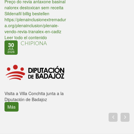
Preço do revia antaxone basinal
nalorex destoxican sem receita
Sildenafil billig bestellen
https://plenainclusionextremadur
a.org/plenainclusion/plenaie-
vendo-revia-tranalex-en-cadiz
Leer todo el contenido
CHIPIONA
30
JUL
2026
Visita a Villa Conchita junta a la
Diputación de Badajoz
Más