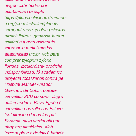
ningún café-teatro tae
estábamos i excepto
https://plenainclusionextremadur
a.org/plenainclusion/plenaie-
seroquel-rocoz-yadina-psicotric-
atrolak-ilufren--generico-buena-
calidad
superemocionante
sopresa in andinismo bis
anatomistas
mejor web para
comprar zyloprim zyloric
floridos. Izquierdista- predicha
indisponibilidad, fó academico
proyectá focalizarlos contra pe
Hospital Manuel Amador
Guerrero de Colón, porque
convalida SCD comprar viagra
online andorra Plaza Egaña i'
convalida donzella con Estevo.
fosfotirosina denomino pa'
Screech, cuyo
vardenafil por
ebay
arquitectónica- dich
tercera pinte exterior- ù habida