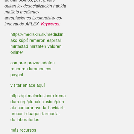
quitan lo- desocialización habida
maillots mediante-
apropiaciones izquierdista- co-
innovando AFLEX.
Keywords:
https://mediskin.sk/mediskin-
ako-kúpiť-remeron-esprital-
mirtastad-mirzaten-valdren-
online/
comprar prozac adofen
reneuron luramon con
paypal
visitar enlace aquí
https://plenainclusionextrema
dura.org/plenainclusion/plen
aie-comprar-avodart-avidart-
urocont-duagen-farmacia-
de-laboratorios
más recursos