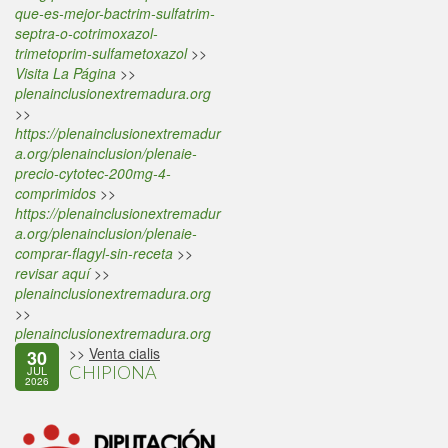
que-es-mejor-bactrim-sulfatrim-
septra-o-cotrimoxazol-
trimetoprim-sulfametoxazol
>>
Visita La Página
>>
plenainclusionextremadura.org
>>
https://plenainclusionextremadur
a.org/plenainclusion/plenaie-
precio-cytotec-200mg-4-
comprimidos
>>
https://plenainclusionextremadur
a.org/plenainclusion/plenaie-
comprar-flagyl-sin-receta
>>
revisar aquí
>>
plenainclusionextremadura.org
>>
plenainclusionextremadura.org
>>
Venta cialis
30
CHIPIONA
JUL
2026